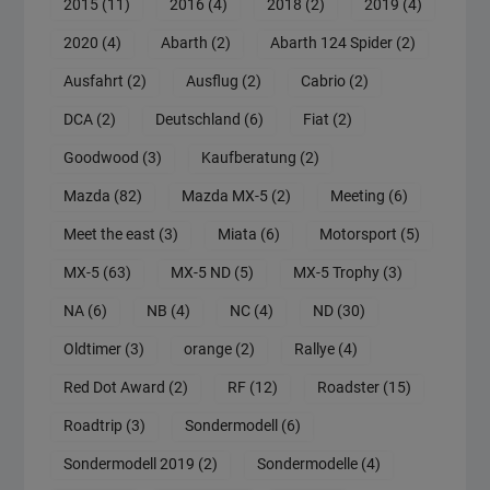
2015
(11)
2016
(4)
2018
(2)
2019
(4)
2020
(4)
Abarth
(2)
Abarth 124 Spider
(2)
Ausfahrt
(2)
Ausflug
(2)
Cabrio
(2)
DCA
(2)
Deutschland
(6)
Fiat
(2)
Goodwood
(3)
Kaufberatung
(2)
Mazda
(82)
Mazda MX-5
(2)
Meeting
(6)
Meet the east
(3)
Miata
(6)
Motorsport
(5)
MX-5
(63)
MX-5 ND
(5)
MX-5 Trophy
(3)
NA
(6)
NB
(4)
NC
(4)
ND
(30)
Oldtimer
(3)
orange
(2)
Rallye
(4)
Red Dot Award
(2)
RF
(12)
Roadster
(15)
Roadtrip
(3)
Sondermodell
(6)
Sondermodell 2019
(2)
Sondermodelle
(4)