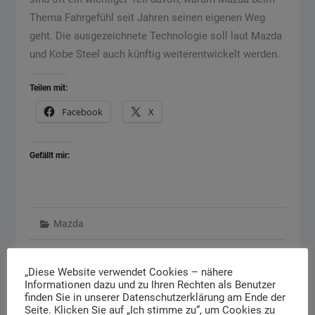
Thema Fahrgefühl seit Jahren seinen eigenen Weg
geht. Die ausgezeichnete Technologie soll laut Mazda
und Kobe Steel auch künftig weiterentwickelt werden.
Teilen mit:
Facebook
X
Gefällt mir:
Mazda
Koe Steel
,
Mazda
,
Tanaka Kikundo award
„Diese Website verwendet Cookies – nähere
Informationen dazu und zu Ihren Rechten als Benutzer
finden Sie in unserer Datenschutzerklärung am Ende der
Seite. Klicken Sie auf „Ich stimme zu“, um Cookies zu
Written by
Micky