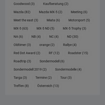
Goodwood
(3)
Kaufberatung
(2)
Mazda
(82)
Mazda MX-5
(2)
Meeting
(6)
Meet the east
(3)
Miata
(6)
Motorsport
(5)
MX-5
(63)
MX-5 ND
(5)
MX-5 Trophy
(3)
NA
(6)
NB
(4)
NC
(4)
ND
(30)
Oldtimer
(3)
orange
(2)
Rallye
(4)
Red Dot Award
(2)
RF
(12)
Roadster
(15)
Roadtrip
(3)
Sondermodell
(6)
Sondermodell 2019
(2)
Sondermodelle
(4)
Targa
(3)
Termine
(2)
Tour
(3)
Treffen
(8)
Österreich
(13)