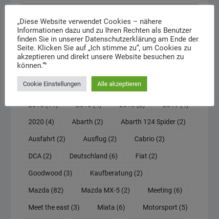
Beitragsarchiv
„Diese Website verwendet Cookies – nähere
Informationen dazu und zu Ihren Rechten als Benutzer
finden Sie in unserer Datenschutzerklärung am Ende der
Seite. Klicken Sie auf „Ich stimme zu“, um Cookies zu
akzeptieren und direkt unsere Website besuchen zu
Schlagwörter
können.“"
Cookie Einstellungen
Alle akzeptieren
30th Anniversary
(2)
100 Jahre Mazda
(2)
2015
(11)
2016
(4)
2018
(2)
2019
(4)
2020
(4)
Abarth
(2)
Abarth 124 Spider
(2)
Ausfahrt
(2)
Ausflug
(2)
Cabrio
(2)
DCA
(2)
Deutschland
(6)
Fiat
(2)
Goodwood
(3)
Kaufberatung
(2)
Mazda
(82)
Mazda MX-5
(2)
Meeting
(6)
Meet the east
(3)
Miata
(6)
Motorsport
(5)