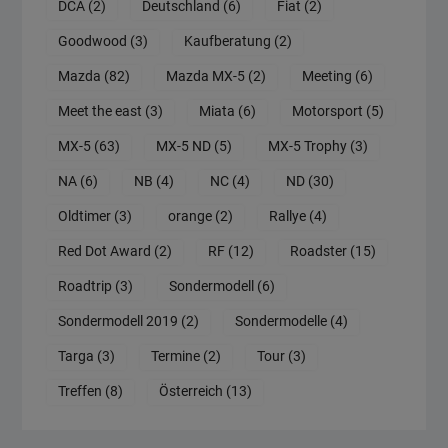
DCA
(2)
Deutschland
(6)
Fiat
(2)
Goodwood
(3)
Kaufberatung
(2)
Mazda
(82)
Mazda MX-5
(2)
Meeting
(6)
Meet the east
(3)
Miata
(6)
Motorsport
(5)
MX-5
(63)
MX-5 ND
(5)
MX-5 Trophy
(3)
NA
(6)
NB
(4)
NC
(4)
ND
(30)
Oldtimer
(3)
orange
(2)
Rallye
(4)
Red Dot Award
(2)
RF
(12)
Roadster
(15)
Roadtrip
(3)
Sondermodell
(6)
Sondermodell 2019
(2)
Sondermodelle
(4)
Targa
(3)
Termine
(2)
Tour
(3)
Treffen
(8)
Österreich
(13)