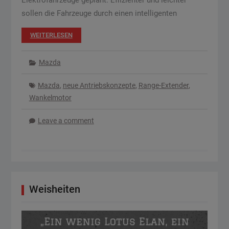
Elektrofahrzeuge geplant. Effizienter und leichter
sollen die Fahrzeuge durch einen intelligenten
WEITERLESEN
Mazda
Mazda
,
neue Antriebskonzepte
,
Range-Extender
,
Wankelmotor
Leave a comment
Weisheiten