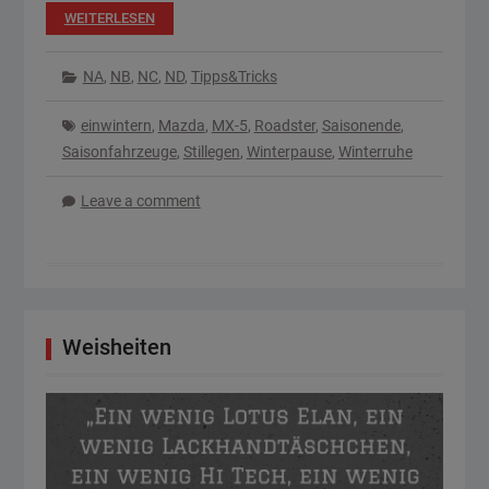
WEITERLESEN
NA
,
NB
,
NC
,
ND
,
Tipps&Tricks
einwintern
,
Mazda
,
MX-5
,
Roadster
,
Saisonende
,
Saisonfahrzeuge
,
Stillegen
,
Winterpause
,
Winterruhe
Leave a comment
Weisheiten