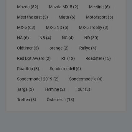
Mazda
(82)
Mazda MX-5
(2)
Meeting
(6)
Meet the east
(3)
Miata
(6)
Motorsport
(5)
MX-5
(63)
MX-5 ND
(5)
MX-5 Trophy
(3)
NA
(6)
NB
(4)
NC
(4)
ND
(30)
Oldtimer
(3)
orange
(2)
Rallye
(4)
Red Dot Award
(2)
RF
(12)
Roadster
(15)
Roadtrip
(3)
Sondermodell
(6)
Sondermodell 2019
(2)
Sondermodelle
(4)
Targa
(3)
Termine
(2)
Tour
(3)
Treffen
(8)
Österreich
(13)