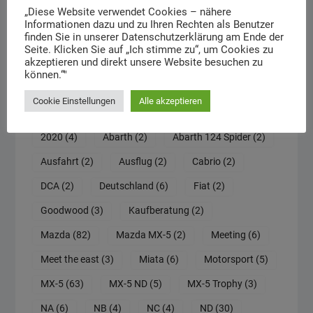
„Diese Website verwendet Cookies – nähere
Informationen dazu und zu Ihren Rechten als Benutzer
finden Sie in unserer Datenschutzerklärung am Ende der
Schlagwörter
Seite. Klicken Sie auf „Ich stimme zu“, um Cookies zu
akzeptieren und direkt unsere Website besuchen zu
können.“"
30th Anniversary
(2)
100 Jahre Mazda
(2)
Cookie Einstellungen
Alle akzeptieren
2015
(11)
2016
(4)
2018
(2)
2019
(4)
2020
(4)
Abarth
(2)
Abarth 124 Spider
(2)
Ausfahrt
(2)
Ausflug
(2)
Cabrio
(2)
DCA
(2)
Deutschland
(6)
Fiat
(2)
Goodwood
(3)
Kaufberatung
(2)
Mazda
(82)
Mazda MX-5
(2)
Meeting
(6)
Meet the east
(3)
Miata
(6)
Motorsport
(5)
MX-5
(63)
MX-5 ND
(5)
MX-5 Trophy
(3)
NA
(6)
NB
(4)
NC
(4)
ND
(30)